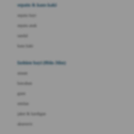
Beauty Barn
sepatu & kaus kaki
Bio Oil
sepatu bayi
Biolane
sepatu anak
Bite Fighters
sandal
Bizzi Growin
kaus kaki
Blackmores
fashion bayi (0bln-3thn)
Blooming Marvellous
atasan
Bonnels
bawahan
Bravado
gaun
Bruder
setelan
Brush Baby
jaket & kardigan
Buds Organics
aksesoris
Bugaboo