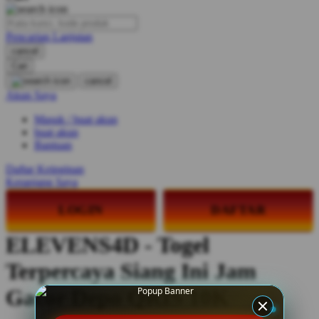
O
Pencarian Lanjutan
Oh Ma Grain
cancel
Okiedog
Cari
cancel
P
Akun Saya
Masuk / buat akun
Peachy
buat akun
Phil & Ted's
Bantuan
Philips Avent
Daftar Keinginan
Keranjang Saya
Pigeon
LOGIN
DAFTAR
Playgro
ELEVENS4D - Togel
Poled Global
Terpercaya Siang Ini Jam
Ponycycle
Puma
Gacor Depo QRIS 10K
Pureats