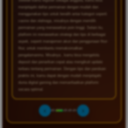
memiliki poin tinggi atau mempelajari strategi untuk
penggunaan aplikasi mobile dan desktop untuk
bermain bingo dan taruhan olahraga secara efektif.
menjelajahi permainan seperti slot, bingo, dan taruhan
Platform ini juga menyediakan tips untuk mengelola
olahraga dengan fitur tambahan seperti melacak poin
akunmu dengan baik, seperti beralih cepat antara
dan manajemen akun yang mudah.
kategori kasino dan sports melalui aplikasi ataupun
website desktop. Selain itu, kamu bisa mendapatkan
informasi terbaru mengenai permainan dan
memanfaatkan tips untuk membuat proses deposit dan
withdrawal lebih cepat. Cara mudah lainnya adalah
dengan mengikuti sepuluh tips yang tersedia untuk
memaksimalkan pengalamanmu di platform ini.
‹
›
Back to top