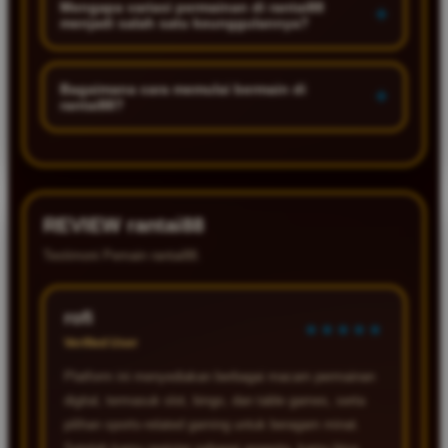
Mengapa variasi permainan di rantai88
juga menawarkan tips-tips tentang cara mengelola akun
+
menjadi salah satu keunggulannya?
misalnya: memilih slot atau meja yang memiliki poin
dengan baik, seperti beralih cepat antara berbagai
tinggi, mengikuti strategi bingo dan taruhan olahraga
permainan atau memeriksa riwayat aktivitasmu dengan
Setelah mendaftar, anggota baru dapat menggunakan
melalui analisis peringkat permainan, atau mempelajari
mudah. Selain itu, kamu bisa mendapatkan strategi
tips untuk menavigasi berbagai permainan kasino
Bagaimana cara memulai bermain di
cara cepat beralih antara aktivitas kasino dengan
+
untuk penggunaan bingo dan taruhan olahraga yang
rantai88?
seperti digital slots, bingo, atau table games. Misalnya,
olahraga di platform ini. Selain itu, kamu juga dapat
efektif, misalnya dengan menganalisis peringkat
pengguna dapat memilih permainan dengan poin tinggi
mengontrol akunmu dengan mudah dan aman, seperti
Setelah daftar akun Anda siap, platform ini
permainan. Jangan lupa pula untuk mengecek
untuk meningkatkan peluang mereka. Platform ini juga
memantau riwayat aktivitas atau mengatur pembaruan
menyediakan tips dan strategi untuk memaksimalkan
pembaruan permainan terbaru dan mengikuti tips untuk
menyediakan strategi untuk memanfaatkan fitur lain
terbaru aplikasi secara bebas. Ingatlah untuk selalu
pengalaman bermain, baik itu di game slots atau table
deposit dan penarikan yang lebih cepat. Dengan begitu,
seperti taruhan olahraga, misalnya dengan
update dengan tips-tips terbaru yang tersedia agar
games. Misalnya, Anda dapat mempelajari cara memilih
kamu bisa menjadikan pengalaman bermain di platform
menganalisis peringkat pertandingan untuk membuat
REVIEW rantai88
pengalaman bermain online bisa maksimalkan. Dengan
game yang menawarkan poin tinggi atau mencoba
ini semakin lancar dan menyenangkan!
keputusan yang lebih bijaksana. Selain itu, pengguna
panduan terstruktur yang jelas, kamu bisa
Testimoni Pemain rantai88.
berbagai taktik untuk bingo dan taruhan olahraga.
dapat mengakses tips dan strategi untuk
mendapatkan gambaran yang lebih spesifik tentang
Selain itu, platform ini juga mempermudah akses ke
mengoptimalkan pengalaman mereka, termasuk cara
cara menikmati setiap kategori permainan, baik itu
informasi terbaru mengenai permainan dengan fitur
cepat beralih antara kategori permainan, mengelola
dina
casino, olahraga, slots, bingo, dan table games lainnya.
update game dan memberikan saran tentang cara
★★★★★
akun, atau bahkan memeriksa pembaruan terbaru pada
Verified User
melakukan deposit dan penarikan funds dengan cepat
platform. Dengan panduan ini, platform menjadi lebih
dan aman. Dengan memanfaatkan tips pengguna
Setelah kamu daftar, kamu bisa menggunakan tips
mudah digunakan dan memungkinkan para pemain
seperti beralih cepat antar kategori permainan kasino
untuk menjelajahi berbagai macam permainan.
untuk fokus pada kesenangan bermain yang sesuai
dan aktivitas olahraga, Anda dapat memaksimalkan
Misalnya, kamu dapat memilih game slot yang
dengan preferensi masing-masing.
waktu bermain. Platform ini juga memfasilitasi