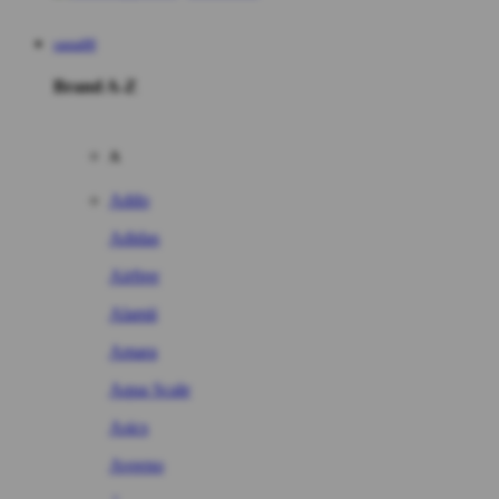
rantai88
Brand A-Z
A
Addo
Adidas
Airfree
Alamii
Amara
Aqua Scale
Asics
Aveeno