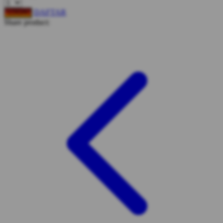
Squishmallows
DAFTAR
LOGIN
Share product:
Starbooks
Stick-O
Stokke
Sudocrem
Sumimo
Sunnylife
Sun-Staches
Swimava
T
Tommee Tippee
Trunki
Tutti Bambini