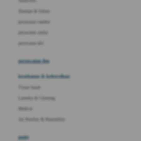
Sunscreen
London Taxi
Shampo & Sabun
Love To Dream
perawatan rambut
perawatan mulut
M
perawatan diri
Magformers
Mama's Choice
perawatan ibu
Mamas&Papas
kesehatan & kebersihan
Mamaway
Tissue basah
Maxi Cosi
Laundry & Cleaning
Megabloks
Medical
Micro
Air Purifier & Humidifier
MiDeer
Mimi & Lula
potty