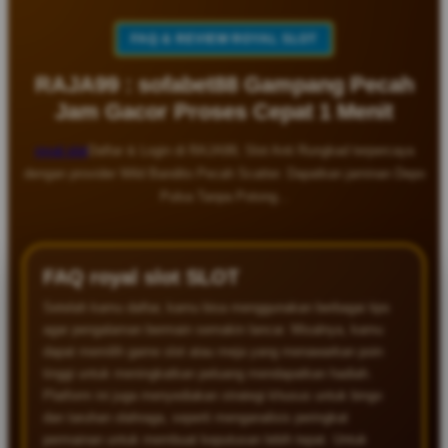
FAQ & REVIEW ROYAL SLOT
RAJA99 : sofabet88 Gampang Pecah
Jam Gacor Proses Cepat 1 Menit
royal slot
Daftar & Login di RAJA99, Slot Anti Rungkad terpercaya
dengan provider Wild Bandito Pecah Scatter. Dapatkan jaminan Depo
Pulsa Tanpa Potong...
FAQ royal slot SLOT
Setelah kamu daftar, kamu bisa menggunakan berbagai tips
agar pengalaman bermain semakin lancar. Misalnya, kamu
dapat memilih game slot atau meja yang menawarkan poin
tinggi untuk meningkatkan peluang mendapatkan hadiah.
Platform ini juga menyediakan strategi khusus untuk bingo
dan taruhan olahraga, seperti menganalisis peringkat
permainan untuk membuat keputusan lebih tepat. Untuk