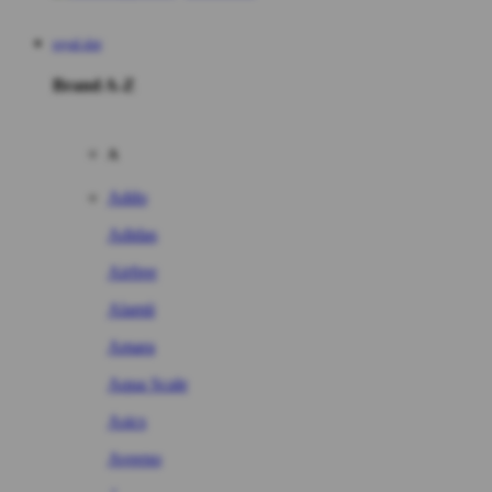
royal slot
Brand A-Z
A
Addo
Adidas
Airfree
Alamii
Amara
Aqua Scale
Asics
Aveeno