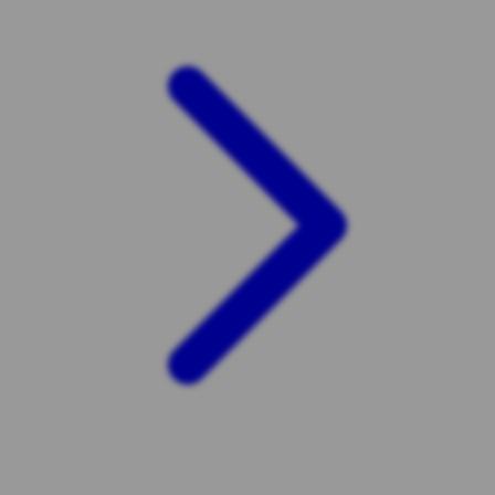
Twistshake
TY Toys
U
V
Veja
Vitaflow
Vtech
W
Waterland
Wellness