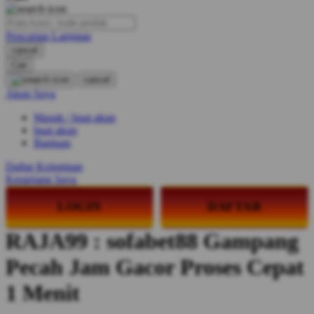
O
Pencarian Lanjutan
Oh Ma Grain
cancel
Okiedog
Cari
cancel
P
Akun Saya
Masuk / buat akun
Peachy
buat akun
Phil & Ted's
Bantuan
Philips Avent
Daftar Keinginan
Keranjang Saya
Pigeon
LOGIN
DAFTAR
Playgro
RAJA99 : sofabet88 Gampang
Poled Global
Pecah Jam Gacor Proses Cepat
Ponycycle
Puma
1 Menit
Pureats