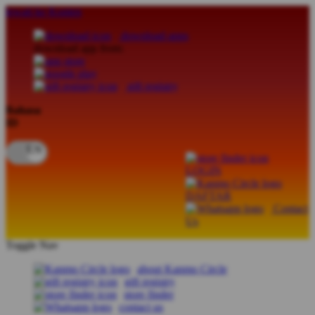
lewati ke Konten
download apps
download app from:
gift registry
Bahasa
ID
LOGIN
DAFTAR
Contact
Us
Toggle Nav
about Kanmo Circle
gift registry
store finder
contact us