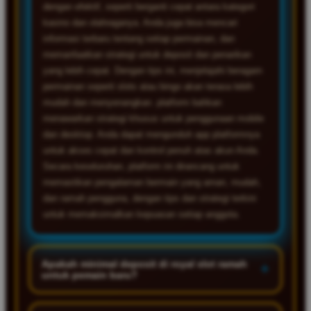
dengan efektif, seperti berganti cepat antara kategori
kasino dan olahraganya. Anda juga bisa mencari
informasi terbaru tentang setiap permainan, dan
memanfaatkan strategi untuk deposit dan penarikan
yang lebih cepat. Dengan tips ini, menjelajahi beragam
permainan seperti slots atau bingo akan terasa lebih
mudah dan menyenangkan. platform bahkan
menawarkan strategi khusus untuk penggunaan mobile
dan desktop. Anda dapat mengunduh app platformnya
untuk akses cepat dan kontrol penuh atas akun Anda.
Secara keseluruhan, platform ini dirancang untuk
memastikan pengalaman bermain yang aman, mudah,
dan ramah pengguna, dengan tips dan strategi terkini
untuk memaksimalkan kepuasan setiap anggota.
Apakah minimal deposit di royal slot ramah
+
untuk pemain baru?
Setelah mendaftar secara gratis, anggota dapat