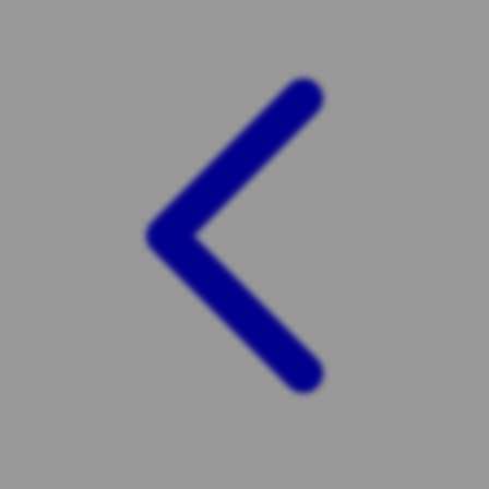
Squishmallows
Starbooks
Stick-O
Stokke
Sudocrem
Sumimo
Sunnylife
Sun-Staches
Swimava
T
Tommee Tippee
Trunki
Tutti Bambini