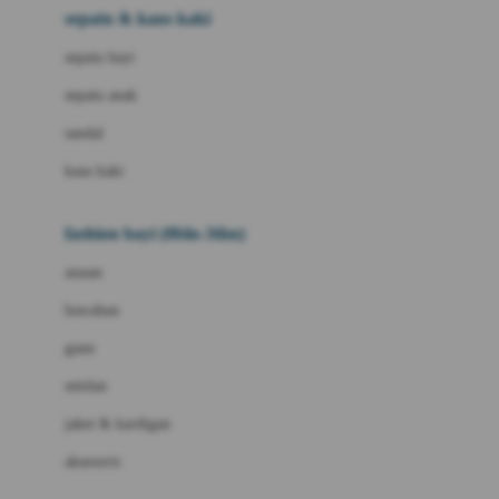
Beauty Barn
sepatu & kaus kaki
Bio Oil
sepatu bayi
Biolane
sepatu anak
Bite Fighters
sandal
Bizzi Growin
kaus kaki
Blackmores
fashion bayi (0bln-3thn)
Blooming Marvellous
atasan
Bonnels
bawahan
Bravado
gaun
Bruder
setelan
Brush Baby
jaket & kardigan
Buds Organics
aksesoris
Bugaboo