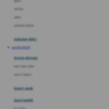
gaun
Dae Organics
setelan
Docare
jaket
Doona
pakaian dalam
Down To Earth
Drew
pakaian tidur
Dr. Brown's
waw4d LOGIN
E
kereta dorong
ELC
bayi baru lahir
Ergobaby
usia 6 bulan+
Expert Care
koper anak
Ezyroller
kursi mobil
F
0-13 Kg