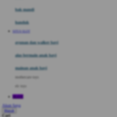
Mini Monkey
Moby
bak mandi
Momami
handuk
Mothercare
SITUS SLOT
Mustela
ayunan dan walker bayi
My Buddy Tag
My K
alas bermain anak bayi
N
mainan anak bayi
Naif
mothercare toys
Nike
elc toys
Nordic Natural
SLOT
Nuby
Akun Saya
Nuna
Masuk
Cari