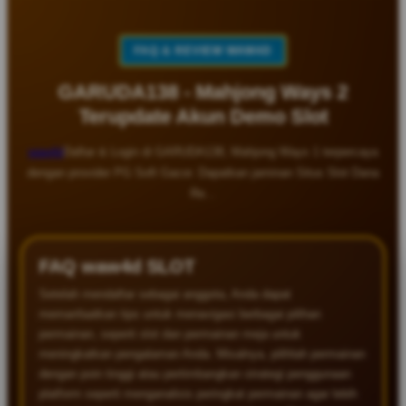
FAQ & REVIEW WAW4D
GARUDA138 - Mahjong Ways 2
Terupdate Akun Demo Slot
waw4d
Daftar & Login di GARUDA138, Mahjong Ways 1 terpercaya
dengan provider PG Soft Gacor. Dapatkan jaminan Situs Slot Dana
Re...
FAQ waw4d SLOT
Setelah mendaftar sebagai anggota, Anda dapat
memanfaatkan tips untuk menavigasi berbagai pilihan
permainan, seperti slot dan permainan meja untuk
meningkatkan pengalaman Anda. Misalnya, pilihlah permainan
dengan poin tinggi atau pertimbangkan strategi penggunaan
platform seperti menganalisis peringkat permainan agar lebih