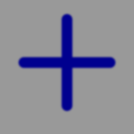
X
Xootz
Y
Yamatoya
Z
Zaxy
Zoggs
0-9
4Moms
59S