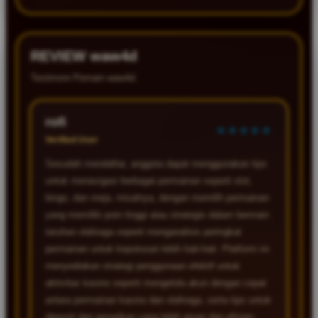
permainan yang menawarkan poin (points) tinggi.
sepuluh tips untuk mengelola akun dengan baik,
menggunakan tips untuk menavigasi berbagai game
Platform ini juga menyajikan strategi untuk penggunaan
misalnya beralih cepat antara kategori kasino dan
seperti slot dan meja demi meningkatkan
efektif bingo dan taruhan olahraga, seperti menganalisis
aktivitas olahraga, serta panduan tentang cara
pengalamanmu. Misalnya, pilih game yang memiliki
peringkat permainan untuk membuat keputusan yang
REVIEW waw4d
mendeposit dan withdraw dengan aman. Dengan
poin tinggi atau coba trik-trik strategi untuk bingo dan
lebih tepat. Selain itu, pengguna dapat dengan mudah
menerapkan tips tersebut, Anda dapat menjelajahi
Testimoni Pemain waw4d.
taruhan olahraga, seperti menganalisis peringkat
mengelola akun mereka dengan tips sepuluh cara,
beragam permainan secara mudah dan memaksimalkan
permainan agar keputusanmu lebih berwawasan.
misalnya beralih cepat antara kategori kasino dan
pengalaman bermain di platform ini.
Platform ini juga menyediakan sepuluh tips berguna
aktivitas olahraga dengan panduan penggunaan yang
dina
untuk mengelola akun, contohnya saja beralih cepat
★★★★★
aman. Anda bisa menerapkan strategi penggunaan
Verified User
antara kategori kasino dan olahraga, lengkap dengan
platform ini seperti memeriksa pembaruan game terbaru
panduan aman dalam menggunakan fitur. Dengan tips
Setelah mendaftar sebagai anggota, Anda bisa
atau menggunakan tips untuk deposit dan withdraw
manajemen seperti itu, kamu bisa memaksimalkan
menggunakan tips untuk menavigasi beragam
(penarikan) yang lebih cepat. Dengan mengikuti tips
pengalamanmu dan menavigasi platform secara efektif.
permainan, misalnya dengan memilih slot atau
dan strategi ini, Anda dapat memaksimalkan
permainan meja yang menawarkan poin tinggi dan
pengalaman bermain di platform ini.
meningkatkan peluang Anda. Platform ini menyediakan
strategi untuk penggunaan efektif bingo dan permainan
olahraga, seperti menganalisis peringkat pemain untuk
membuat keputusan yang lebih hati-hati. Pengguna
dapat dengan mudah mengakses sepuluh tips untuk
mengelola akun, seperti beralih cepat antara permainan