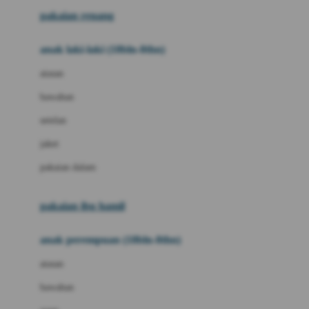
Buggygear
pakaian renang
Bumkins
anak laki-laki (18bln-8thn)
C
atasan
Cetaphil
bawahan
Chicco
setelan
Childlife
jaket
Clevamama
pakaian dalam
Cocolatte
Cottonseeds
pakaian ibu hamil
Cozy N Safe
anak perempuan (18bln-8thn)
Crane
atasan
Cybex
bawahan
D