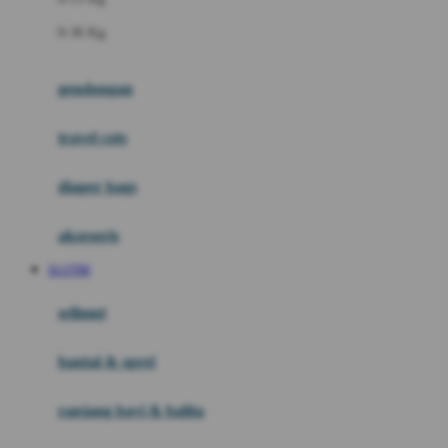
Felt So Sweet
0-36 Kg
Fisher Price
Flipper
gendongan
Friends Of Sally
travel cots
G
diaper bags
Gb
Geko
aksesoris
Graco
SLOT88
Gund
selimut
H
bantal & sprei
Habbie
Haenim
ranjang bayi & balita
Happy Horse