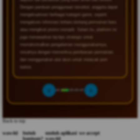
kasino dan aktivitas olahraga, dengan panduan
penggunaan yang aman. Selain itu, Anda dapat
memeriksa pembaruan permainan terbaru atau
menggunakan tips untuk melakukan deposit dan
penarikan lebih cepat. Dengan demikian, platform ini
memberikan tips dan strategi untuk membuat
pengalaman bermain slot, bingo, dan sports, lebih
mudah, menyenangkan, dan bermanfaat bagi Anda.
‹
›
Back to top
waw4d
butuh
unduh aplikasi
we accept
bantuan?
waw4d
hubungi